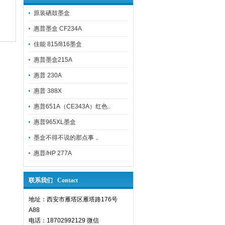
原装硒鼓墨盒
惠普墨盒 CF234A
佳能 815/816墨盒
惠普墨盒215A
惠普 230A
惠普 388X
惠普651A（CE343A）红色..
惠普965XL墨盒
墨盒不得不说的那点事，
惠普/HP 277A
联系我们 Contact
地址：西安市雁塔区雁塔路176号
A88
电话：18702992129 微信