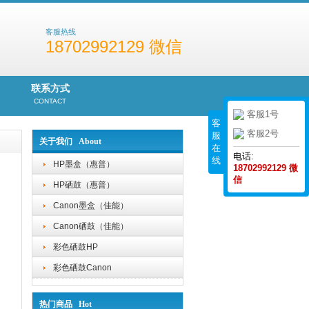
客服热线
18702992129 微信
联系方式
CONTACT
客服1号
客
客服2号
服
关于我们 About
在
电话:
线
HP墨盒（惠普）
18702992129 微
信
HP硒鼓（惠普）
Canon墨盒（佳能）
Canon硒鼓（佳能）
彩色硒鼓HP
彩色硒鼓Canon
热门商品 Hot