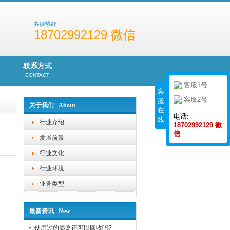
客服热线
18702992129 微信
联系方式
CONTACT
客服1号
客
客服2号
服
关于我们 About
在
电话:
线
行业介绍
18702992129 微
信
发展前景
行业文化
行业环境
业务类型
最新资讯 New
使用过的墨盒还可以回收吗?