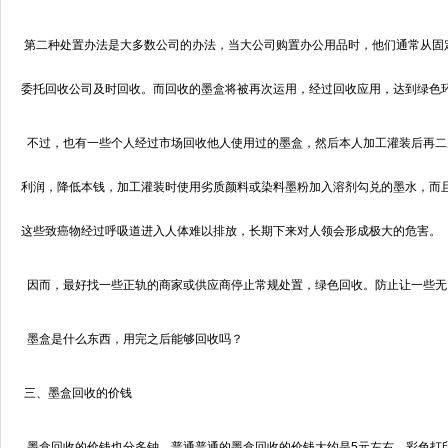
第二种处置办法是大多数公司的办法，当大公司购置办公用品时，他们通常从固
委托回收公司及时回收。而回收的墨盒将被再次运用，经过回收应用，达到绿色
不过，也有一些个人经过市场回收他人使用过的墨盒，然后本人加工灌装后再二
利润，降低本钱，加工灌装时使用劣质颜料或染料墨粉加入溶剂勾兑的墨水，而
这些致癌物经过呼吸道进入人体难以排放，长期下来对人领会形成极大的危害。
因而，最好找一些正轨的商家或供应商停止常规处置，绿色回收。防止让一些无
墨盒是什么东西，用完之后能够回收吗？
三、墨盒回收的价钱
墨盒回收的价钱也分多钟，普通普通的墨盒回收的价钱大约是5元左右，彩色打印