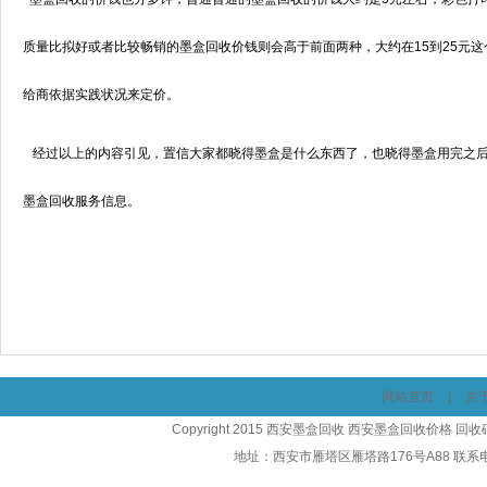
质量比拟好或者比较畅销的墨盒回收价钱则会高于前面两种，大约在15到25元
给商依据实践状况来定价。
经过以上的内容引见，置信大家都晓得墨盒是什么东西了，也晓得墨盒用完之后
墨盒回收服务信息。
网站首页
|
关
Copyright 2015 西安墨盒回收 西安墨盒回收价格 
地址：西安市雁塔区雁塔路176号A88 联系电话：1